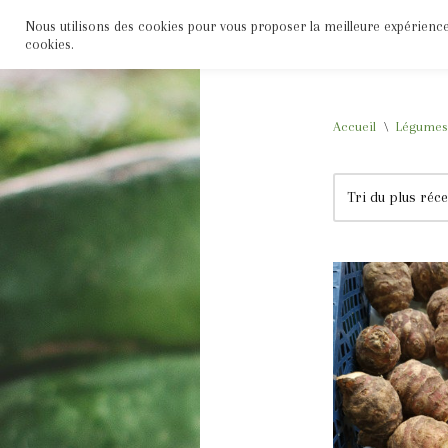
Nous utilisons des cookies pour vous proposer la meilleure expérience s
Accueil
Boutique
Fruits
Légumes
cookies.
Aller
au
contenu
Accueil
\
Légumes