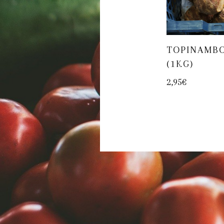
TOPINAMB
(1KG)
2,95
€