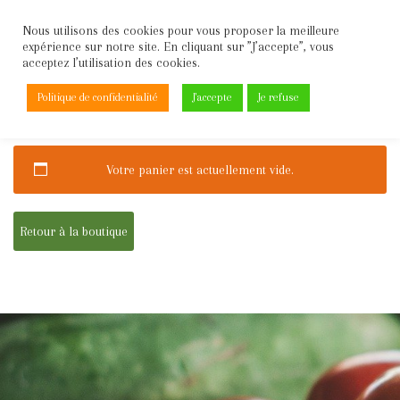
Nous utilisons des cookies pour vous proposer la meilleure
expérience sur notre site. En cliquant sur ”J’accepte”, vous
Aller
acceptez l’utilisation des cookies.
au
contenu
Politique de confidentialité
J'accepte
Je refuse
PANIER
Votre panier est actuellement vide.
Retour à la boutique