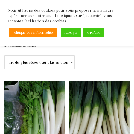
Nous utilisons des cookies pour vous proposer la meilleure
expérience sur notre site. En cliquant sur ”J’accepte”, vous
Aller
acceptez l’utilisation des cookies.
au
contenu
Politique de confidentialité
J'accepte
Je refuse
Accueil
\
Légumes
\
Légumes verts
2 résultats affichés