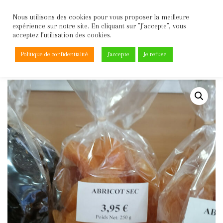
Nous utilisons des cookies pour vous proposer la meilleure
expérience sur notre site. En cliquant sur ”J’accepte”, vous
Aller
acceptez l’utilisation des cookies.
au
contenu
Politique de confidentialité
J'accepte
Je refuse
Accueil
\
Fruits secs
\
Abricots seches moelleux 250g le sachet