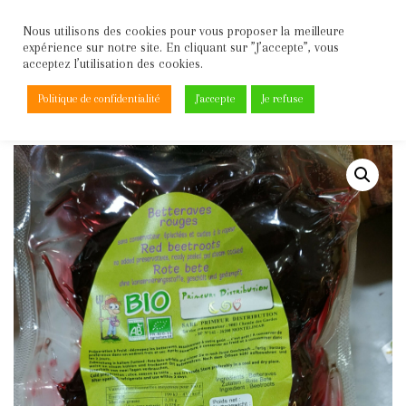
Nous utilisons des cookies pour vous proposer la meilleure
expérience sur notre site. En cliquant sur ”J’accepte”, vous
Aller
acceptez l’utilisation des cookies.
au
contenu
Politique de confidentialité
J'accepte
Je refuse
Accueil
\
Légumes
\
Carottes/Crudités
\
Betterave cuite Bio sachet de 