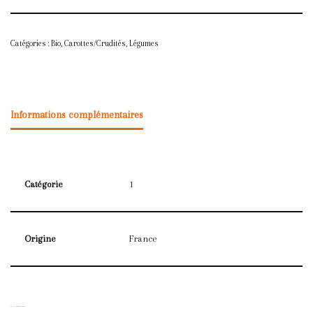
Catégories :
Bio
,
Carottes/Crudités
,
Légumes
Informations complémentaires
Catégorie
1
Origine
France
PRODUITS SIMILAIRES