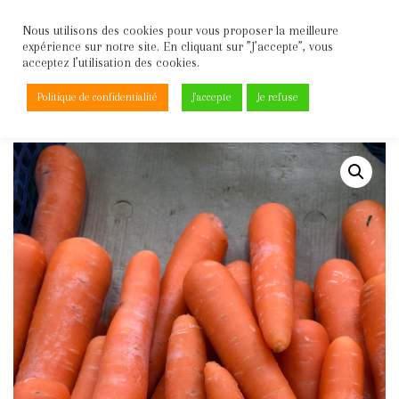
Nous utilisons des cookies pour vous proposer la meilleure
expérience sur notre site. En cliquant sur ”J’accepte”, vous
Aller
acceptez l’utilisation des cookies.
au
contenu
Politique de confidentialité
J'accepte
Je refuse
Accueil
\
Légumes
\
Carottes/Crudités
\
Carotte 1kg