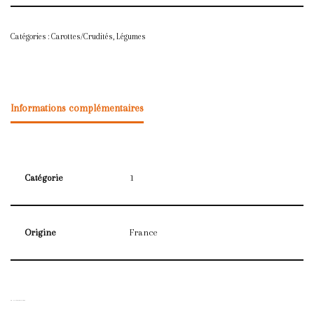
Catégories :
Carottes/Crudités
,
Légumes
Informations complémentaires
Catégorie
1
Origine
France
PRODUITS SIMILAIRES