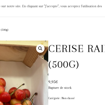
ur notre site. En cliquant sur ”J’accepte”, vous acceptez l’utilisation des
Epices
Jus
Divers
Bio
Mon Compte
 (500g)
CERISE RA
(500G)
9,95
€
Rupture de stock
Catégorie :
Non classé