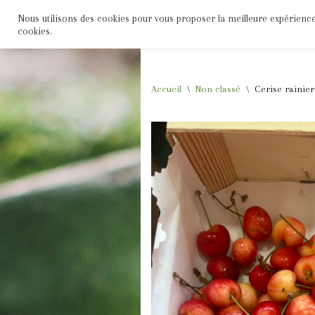
Nous utilisons des cookies pour vous proposer la meilleure expérience s
Accueil
Boutique
Fruits
Légumes
cookies.
Aller
au
contenu
Accueil
\
Non classé
\
Cerise rainier