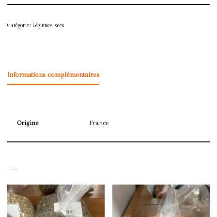
Catégorie :
Légumes secs
Informations complémentaires
Origine
France
PRODUITS SIMILAIRES