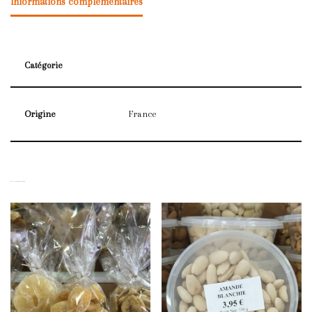
Informations complémentaires
Catégorie
Origine
France
PRODUITS SIMILAIRES