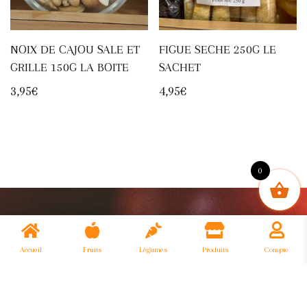
NOIX DE CAJOU SALE ET
FIGUE SECHE 250G LE
GRILLE 150G LA BOITE
SACHET
3,95
€
4,95
€
0
Accueil
Fruits
Légumes
Produits
Compte
Primeurs Monge - Réalisé par
Cerci Apps