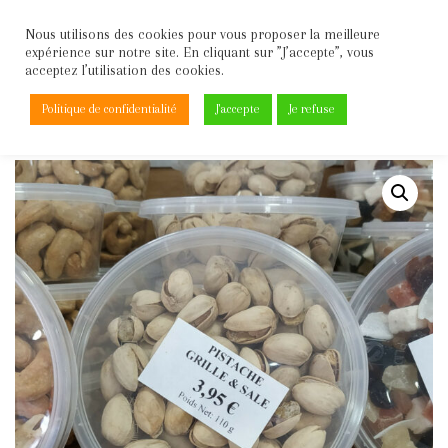
Nous utilisons des cookies pour vous proposer la meilleure
expérience sur notre site. En cliquant sur ”J’accepte”, vous
Aller
acceptez l’utilisation des cookies.
au
contenu
Politique de confidentialité
J'accepte
Je refuse
Accueil
\
Fruits secs
\
Pistache grille et sale 110g la boite