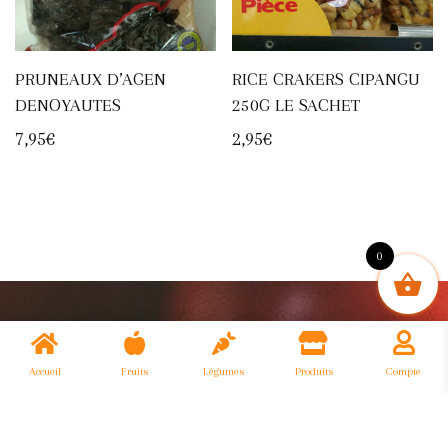
PRUNEAUX D’AGEN
RICE CRAKERS CIPANGU
DENOYAUTES
250G LE SACHET
7,95
€
2,95
€
0
Accueil
Fruits
Légumes
Produits
Compte
Primeurs Monge - Réalisé par
Cerci Apps