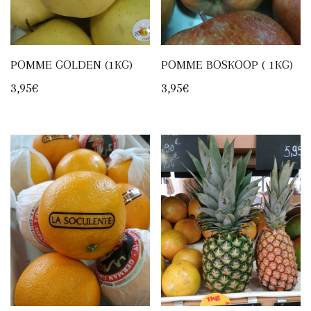
POMME GOLDEN (1KG)
POMME BOSKOOP ( 1KG)
3,95
€
3,95
€