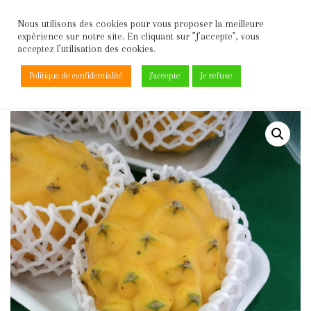
Nous utilisons des cookies pour vous proposer la meilleure
expérience sur notre site. En cliquant sur ”J’accepte”, vous
Aller
acceptez l’utilisation des cookies.
au
contenu
Politique de confidentialité
J'accepte
Je refuse
Accueil
\
Fruits
\
Fruits exotiques
\
Pitaya Jaune (la piece)