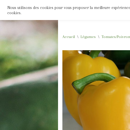
Nous utilisons des cookies pour vous proposer la meilleure expérience s
Accueil
Boutique
Fruits
Légumes
cookies.
Aller
au
contenu
Accueil
\
Légumes
\
Tomates/Poivron