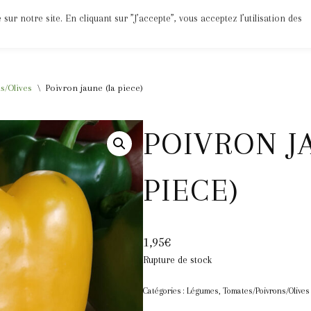
ur notre site. En cliquant sur ”J’accepte”, vous acceptez l’utilisation des
Epices
Jus
Divers
Bio
Mon Compte
s/Olives
\
Poivron jaune (la piece)
POIVRON J
PIECE)
1,95
€
Rupture de stock
Catégories :
Légumes
,
Tomates/Poivrons/Olives