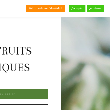
Politique de confidentialité
J'accepte
Je refuse
0
RUITS
IQUES
 au panier