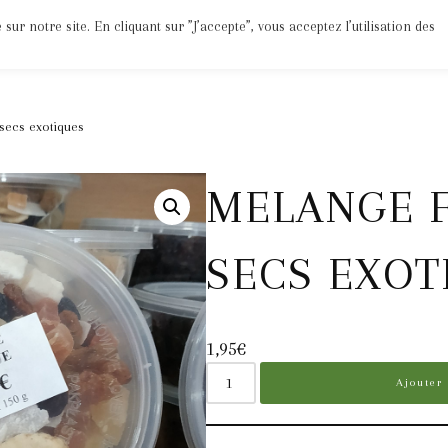
ur notre site. En cliquant sur ”J’accepte”, vous acceptez l’utilisation des
Epices
Jus
Divers
Bio
Mon Compte
 secs exotiques
MELANGE F
SECS EXOT
1,95
€
Ajouter