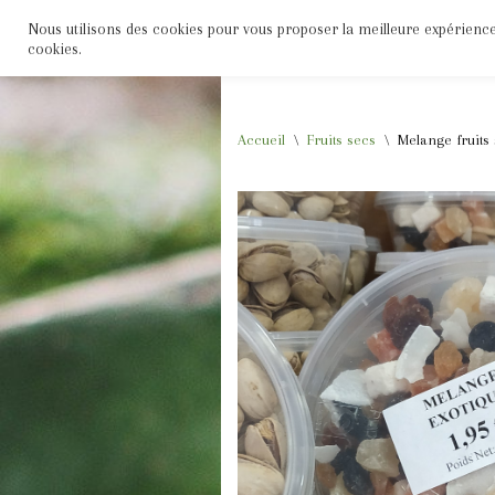
Nous utilisons des cookies pour vous proposer la meilleure expérience s
Accueil
Boutique
Fruits
Légumes
cookies.
Aller
au
contenu
Accueil
\
Fruits secs
\
Melange fruits